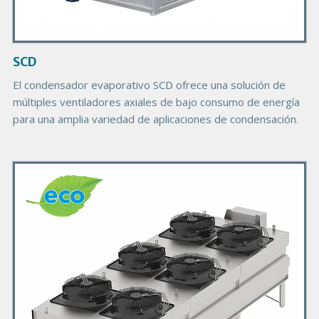
I
m
a
g
SCD
e
El condensador evaporativo SCD ofrece una solución de
múltiples ventiladores axiales de bajo consumo de energía
para una amplia variedad de aplicaciones de condensación.
P
r
i
m
a
r
y
P
r