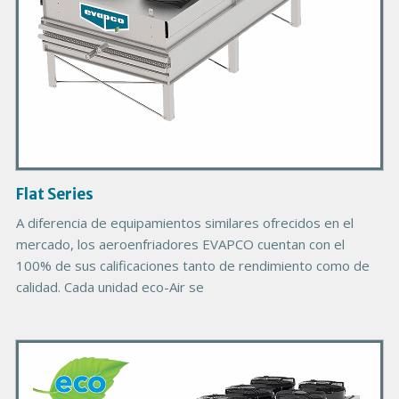
o
d
u
c
t
I
m
a
g
Flat Series
e
A diferencia de equipamientos similares ofrecidos en el
mercado, los aeroenfriadores EVAPCO cuentan con el
100% de sus calificaciones tanto de rendimiento como de
calidad. Cada unidad eco-Air se
P
r
i