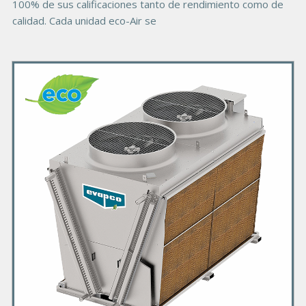
100% de sus calificaciones tanto de rendimiento como de
calidad. Cada unidad eco-Air se
P
r
i
m
a
r
y
P
r
o
d
u
c
t