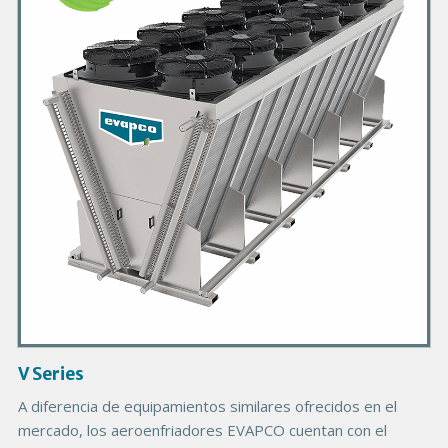
m
a
r
y
P
r
o
d
u
c
t
I
m
a
g
V Series
e
A diferencia de equipamientos similares ofrecidos en el
mercado, los aeroenfriadores EVAPCO cuentan con el