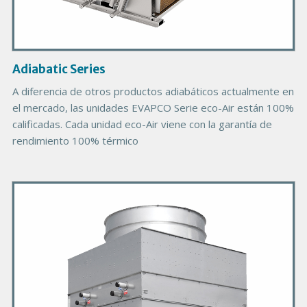
I
m
a
g
Adiabatic Series
e
A diferencia de otros productos adiabáticos actualmente en
el mercado, las unidades EVAPCO Serie eco-Air están 100%
calificadas. Cada unidad eco-Air viene con la garantía de
rendimiento 100% térmico
P
r
i
m
a
r
y