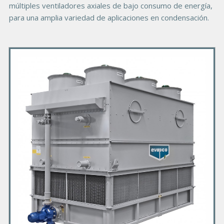
múltiples ventiladores axiales de bajo consumo de energía,
para una amplia variedad de aplicaciones en condensación.
P
r
i
m
a
r
y
P
r
o
d
u
c
t