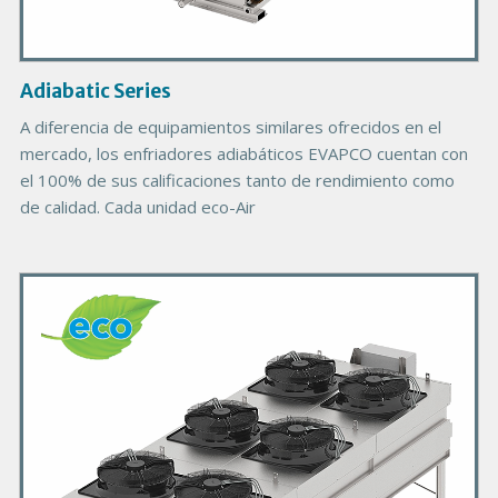
I
m
a
g
Adiabatic Series
e
A diferencia de equipamientos similares ofrecidos en el
mercado, los enfriadores adiabáticos EVAPCO cuentan con
el 100% de sus calificaciones tanto de rendimiento como
de calidad. Cada unidad eco-Air
P
r
i
m
a
r
y
P