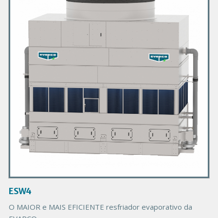
i
m
a
r
y
P
r
o
d
u
c
t
I
m
a
g
ESW4
e
O MAIOR e MAIS EFICIENTE resfriador evaporativo da