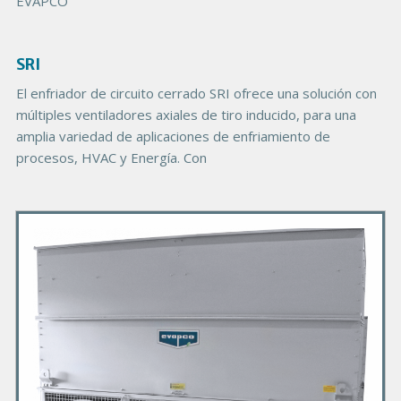
EVAPCO
SRI
El enfriador de circuito cerrado SRI ofrece una solución con
múltiples ventiladores axiales de tiro inducido, para una
amplia variedad de aplicaciones de enfriamiento de
procesos, HVAC y Energía. Con
P
r
i
m
a
r
y
P
r