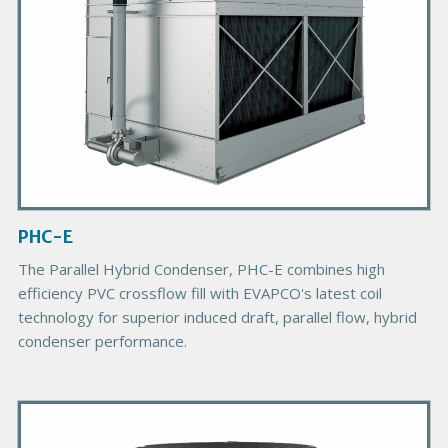
r
o
d
u
c
t
I
m
a
g
PHC-E
e
The Parallel Hybrid Condenser, PHC-E combines high
efficiency PVC crossflow fill with EVAPCO's latest coil
technology for superior induced draft, parallel flow, hybrid
condenser performance.
P
r