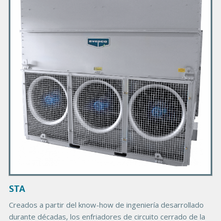
i
m
a
r
y
P
r
o
d
u
c
t
I
m
a
g
STA
e
Creados a partir del know-how de ingeniería desarrollado
durante décadas, los enfriadores de circuito cerrado de la