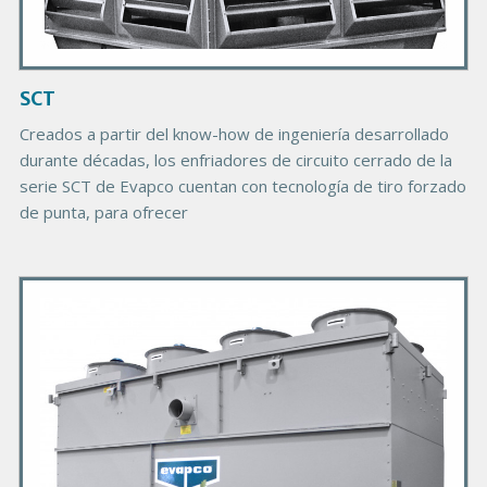
I
m
a
g
SCT
e
Creados a partir del know-how de ingeniería desarrollado
durante décadas, los enfriadores de circuito cerrado de la
serie SCT de Evapco cuentan con tecnología de tiro forzado
de punta, para ofrecer
P
r
i
m
a
r
y
P