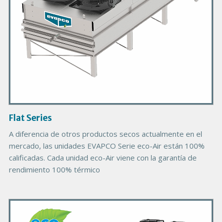
r
o
d
u
c
t
I
m
a
g
Flat Series
e
A diferencia de otros productos secos actualmente en el
mercado, las unidades EVAPCO Serie eco-Air están 100%
calificadas. Cada unidad eco-Air viene con la garantía de
rendimiento 100% térmico
P
r