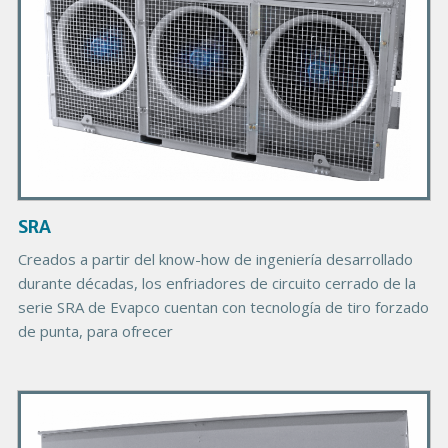
o
d
u
c
t
I
m
a
g
SRA
e
Creados a partir del know-how de ingeniería desarrollado
durante décadas, los enfriadores de circuito cerrado de la
serie SRA de Evapco cuentan con tecnología de tiro forzado
de punta, para ofrecer
P
r