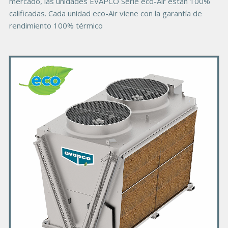
mercado, las unidades EVAPCO Serie eco-Air están 100%
calificadas. Cada unidad eco-Air viene con la garantía de
rendimiento 100% térmico
P
r
i
m
a
r
y
P
r
o
d
u
c
t