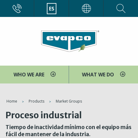
Pasar
CALL
ES
EVAPCO
al
contenido
principal
WHO WE ARE
WHAT WE DO
You
Home
Products
Market Groups
are
Proceso industrial
here
Tiempo de inactividad mínimo con el equipo más
fácil de mantener de la industria.