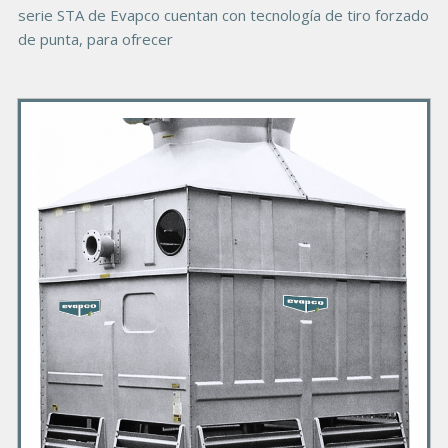
serie STA de Evapco cuentan con tecnología de tiro forzado
de punta, para ofrecer
P
r
i
m
a
r
y
P
r
o
d
u
c
t