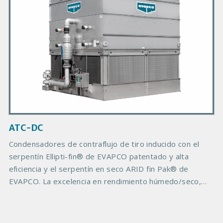
P
r
o
d
u
c
t
I
m
a
g
ATC-DC
e
Condensadores de contraflujo de tiro inducido con el
serpentín Ellipti-fin® de EVAPCO patentado y alta
eficiencia y el serpentín en seco ARID fin Pak® de
EVAPCO. La excelencia en rendimiento húmedo/seco,
cada modelo ha sido diseñado para proporcionar un
mínimo de 50% del calor de rechazamiento de diseño
(MBH) a 60 °F de temperatura ambiente de bulbo seco