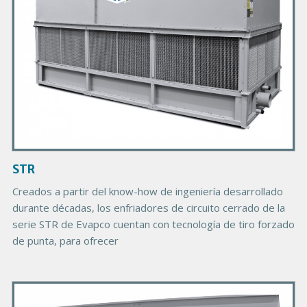
r
o
d
u
c
t
I
m
a
g
STR
e
Creados a partir del know-how de ingeniería desarrollado
durante décadas, los enfriadores de circuito cerrado de la
serie STR de Evapco cuentan con tecnología de tiro forzado
de punta, para ofrecer
P
r