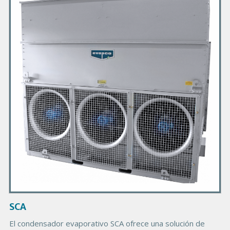
i
m
a
r
y
P
r
o
d
u
c
t
I
m
a
g
SCA
e
El condensador evaporativo SCA ofrece una solución de