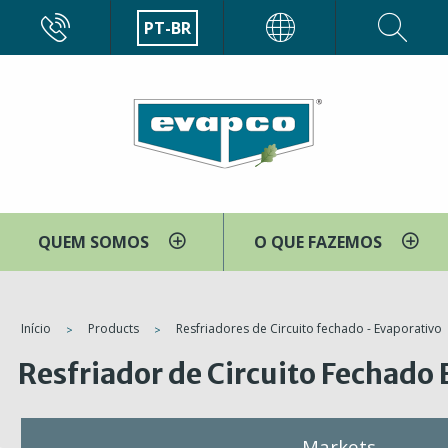
Pular
CALL
PT-BR
EVAPCO
para
o
conteúdo
principal
QUEM SOMOS
O QUE FAZEMOS
You
Início
Products
Resfriadores de Circuito fechado - Evaporativo
are
Resfriador de Circuito Fechado
here
Markets