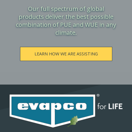
Our full spectrum of global
products deliver the best possible
combination of PUE and WUE in any
climate.
LEARN HOW WE ARE ASSISTING