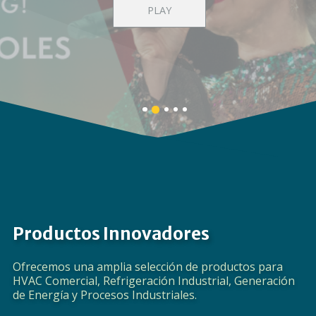
Proporcionando un Espectro Completo de
soluciones de productos globales
APRENDE MÁS
Banner
Banner
Banner
Banner
Banner
1
3
4
5
2
details.
details.
details.
details.
details.
Productos Innovadores
Ofrecemos una amplia selección de productos para
HVAC Comercial, Refrigeración Industrial, Generación
de Energía y Procesos Industriales.