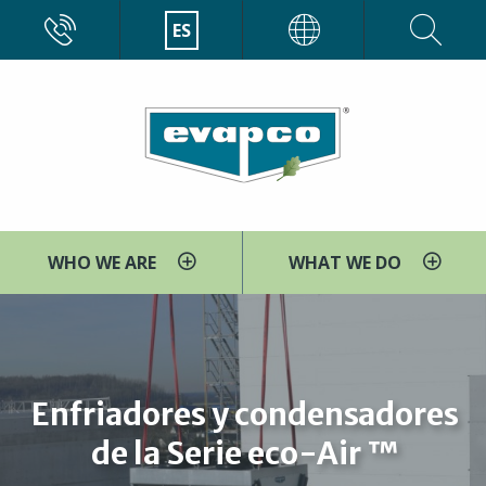
Pasar
CALL
ES
EVAPCO
al
contenido
principal
WHO WE ARE
WHAT WE DO
Enfriadores y condensadores
de la Serie eco-Air ™