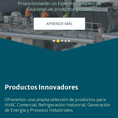
Proporcionando un Espectro Completo de
soluciones de productos globales
APRENDE MÁS
Banner
Banner
Banner
Banner
Banner
1
3
4
5
2
details.
details.
details.
details.
details.
Productos Innovadores
Ofrecemos una amplia selección de productos para
HVAC Comercial, Refrigeración Industrial, Generación
de Energía y Procesos Industriales.