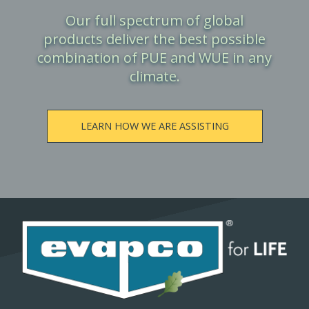
Our full spectrum of global
products deliver the best possible
combination of PUE and WUE in any
climate.
LEARN HOW WE ARE ASSISTING