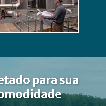
etado para sua
omodidade