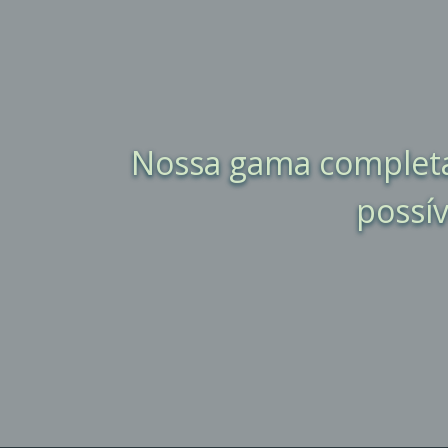
Nossa gama completa
possí