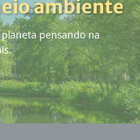
eio ambiente
 planeta pensando na
is.