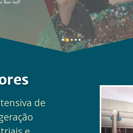
MAIS DETALHES
Banner
Banner
Banner
Banner
Banner
1
3
4
5
2
details.
details.
details.
details.
details.
ores
tensiva de
igeração
triais e