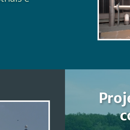
Proj
c