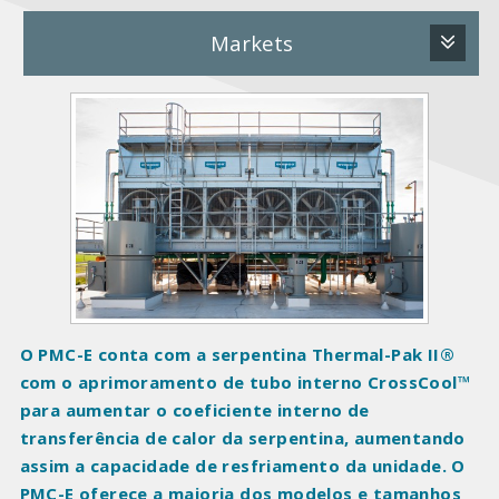
Markets
P
r
o
d
u
c
t
I
m
a
O PMC-E conta com a serpentina Thermal-Pak II®
g
com o aprimoramento de tubo interno CrossCool™
e
para aumentar o coeficiente interno de
s
transferência de calor da serpentina, aumentando
assim a capacidade de resfriamento da unidade. O
PMC-E oferece a maioria dos modelos e tamanhos