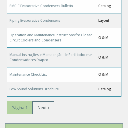
PMC-E Evaporative Condensers Bulletin
Catalog
Piping Evaporative Condensers
Layout
Operation and Maintenance Instructions fro Closed
O & M
Circuit Coolers and Condensers
Manual Instruções e Manutenção de Resfriadores e
O & M
Condensadores Evapco
Maintenance Check List
O & M
Low Sound Solutions Brochure
Catalog
Paginação
Próxima
Next ›
Página 1
página