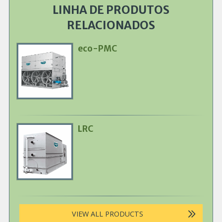
LINHA DE PRODUTOS
RELACIONADOS
eco-PMC
Primary
Product
Image
LRC
Primary
Product
Image
VIEW ALL PRODUCTS