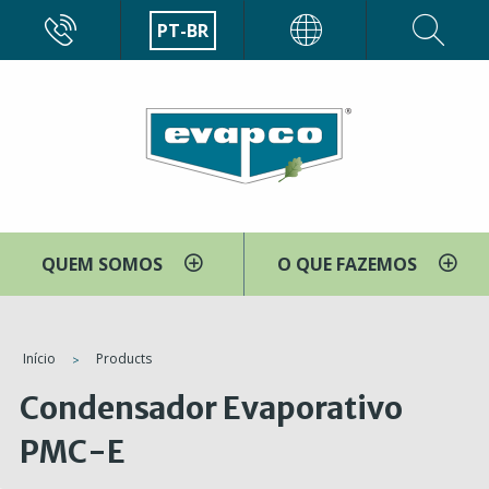
Pular
CALL
PT-BR
EVAPCO
para
o
conteúdo
principal
QUEM SOMOS
O QUE FAZEMOS
You
Início
Products
are
Condensador Evaporativo
here
PMC-E