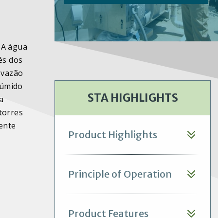
 A água
és dos
 vazão
 úmido
STA HIGHLIGHTS
a
 torres
uente
Product Highlights
Principle of Operation
Product Features