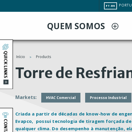
Pular
CHAN
PORTU
PT-BR
para
SITE
LANGU
o
QUEM SOMOS
conteúdo
principal
QUICK LINKS
Início
Products
You
Torre de Resfri
are
here
Markets
HVAC Comercial
Processo Industrial
Criada a partir de décadas de know-how de engenh
CONTACT
Evapco, possui tecnologia de tiragem forçada d
qualquer clima. Do desempenho à manutenção, ela