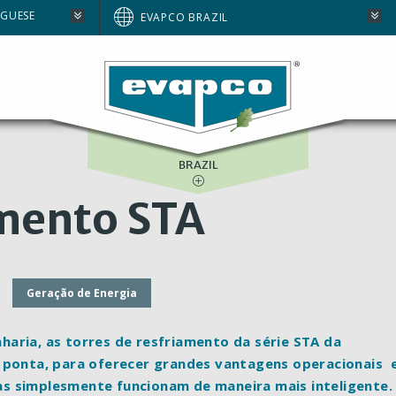
AUSTRALIA
GE
GUESE
EVAPCO BRAZIL
EUROPE
AGE
NORTH AMERICA
SOUTH AFRICA
BRAZIL
amento STA
Geração de Energia
aria, as torres de resfriamento da série STA da
e ponta, para oferecer grandes vantagens operacionais
s simplesmente funcionam de maneira mais inteligente.