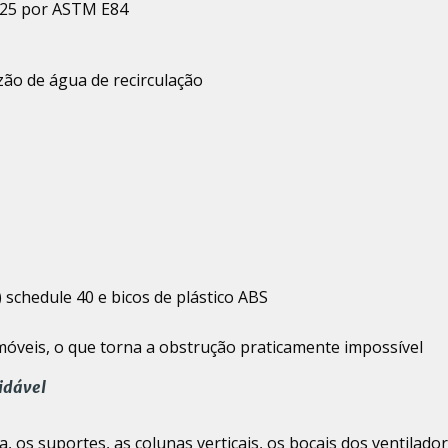
a 25 por ASTM E84
zão de água de recirculação
 schedule 40 e bicos de plástico ABS
 móveis, o que torna a obstrução praticamente impossível
xidável
a, os suportes, as colunas verticais, os bocais dos ventilado