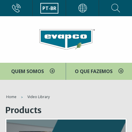
Pular
CALL
PT-BR
EVAPCO
para
o
conteúdo
principal
QUEM SOMOS
O QUE FAZEMOS
You
Home
Video Library
are
Products
here