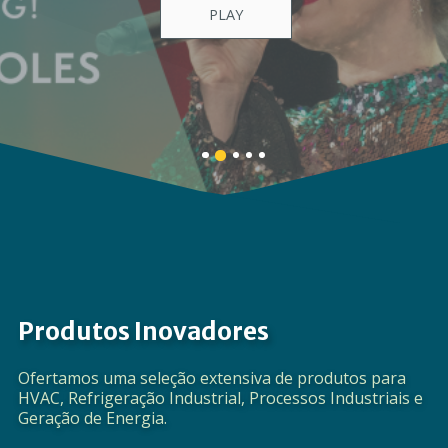
Gama completa de produtos e soluções.
MAIS DETALHES
Banner
Banner
Banner
Banner
Banner
1
3
4
5
2
details.
details.
details.
details.
details.
Produtos Inovadores
Ofertamos uma seleção extensiva de produtos para
HVAC, Refrigeração Industrial, Processos Industriais e
Geração de Energia.