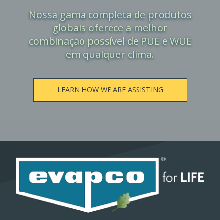
Nossa gama completa de produtos
globais oferece a melhor
combinação possível de PUE e WUE
em qualquer clima.
LEARN HOW WE ARE ASSISTING