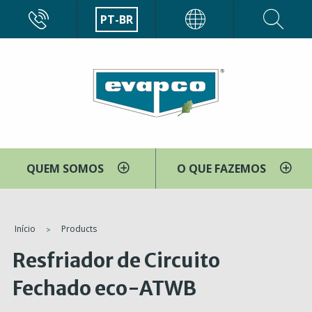
Pular
CALL
PT-BR
EVAPCO
para
o
conteúdo
principal
QUEM SOMOS
O QUE FAZEMOS
You
Início
Products
are
Resfriador de Circuito
here
Fechado eco-ATWB