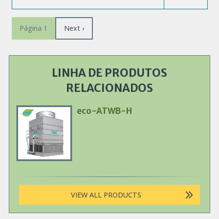
Paginação
Próxima
Next ›
Página 1
página
LINHA DE PRODUTOS
RELACIONADOS
eco-ATWB-H
Primary
Product
Image
VIEW ALL PRODUCTS