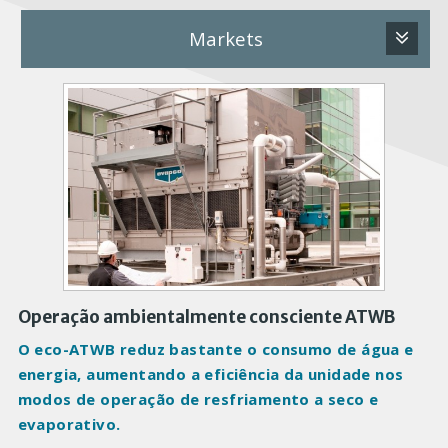
Markets
P
r
o
d
u
c
t
I
m
a
Operação ambientalmente consciente ATWB
g
O eco-ATWB reduz bastante o consumo de água e
e
energia, aumentando a eficiência da unidade nos
s
modos de operação de resfriamento a seco e
evaporativo.